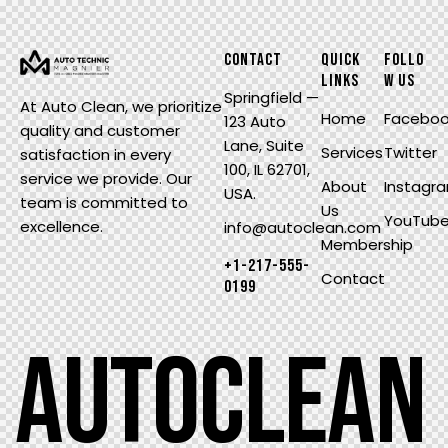
CONTACT
QUICK
FOLLO
LINKS
W US
Springfield —
At Auto Clean, we prioritize
Home
Facebo
123 Auto
quality and customer
Lane, Suite
Services
Twitter
satisfaction in every
100, IL 62701,
service we provide. Our
About
Instagr
USA.
team is committed to
Us
YouTub
excellence.
info@autoclean.com
Membership
+1-217-555-
Contact
0199
A
U
T
O
C
L
E
A
N