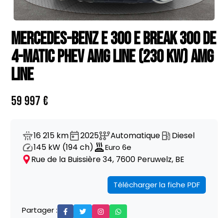
MERCEDES-BENZ E 300 E BREAK 300 DE
4-MATIC PHEV AMG LINE (230 KW) AMG
LINE
59 997 €
16 215 km
2025
Automatique
Diesel
145 kW (194 ch)
Euro 6e
Rue de la Buissière 34, 7600 Peruwelz, BE
Télécharger la fiche PDF
Partager :