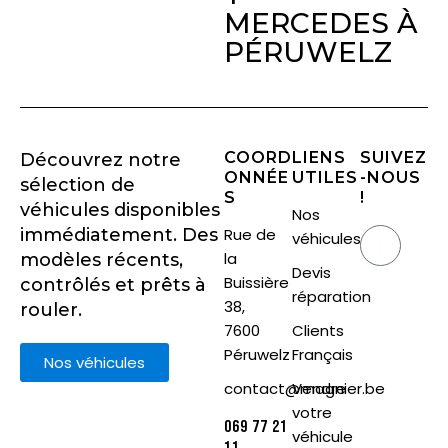
MERCEDES À
PÉRUWELZ
COORD
LIENS
SUIVEZ
Découvrez notre
ONNÉE
UTILES
-NOUS
sélection de
S
!
véhicules disponibles
Nos
immédiatement. Des
Rue de
véhicules
la
modèles récents,
Devis
Buissière
contrôlés et prêts à
réparation
38,
rouler.
7600
Clients
Péruwelz
Français
Nos véhicules
contact@magnier.be
Vendre
votre
069 77 21
véhicule