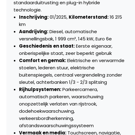
standaarduitrusting en plug-in hybride
technologie.
Inschrijving:
01/2025,
Kilometerstand:
16 215
km
Aandrijving:
Diesel, automatische
versnellingsbak, 1 999 cm³, 145 kW, Euro 6e
Geschiedenis en staat:
Eerste eigenaar,
onberispelijke staat, zeer beperkt gebruik
Comfort en gemak:
Elektrische en verwarmde
stoelen, lederen stuur, elektrische
buitenspiegels, centraal vergrendeling zonder
sleutel, achterbanken 1/3 - 2/3 splitsing
Rijhulpsystemen:
Parkeercamera,
automatisch parkeren, waarschuwing
onopzettelijk verlaten van rijstrook,
dodehoekwaarschuwing,
verkeersbordherkenning,
afstandswaarschuwingssysteem
Vermaak en media:
Touchscreen, navigatie,